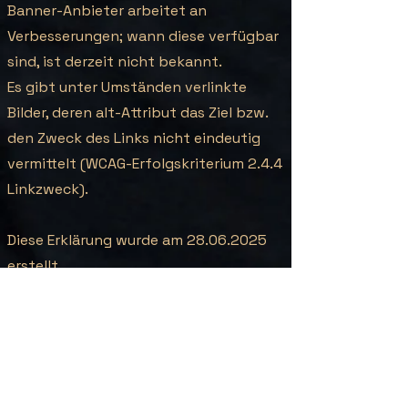
Banner-Anbieter arbeitet an
Verbesserungen; wann diese verfügbar
sind, ist derzeit nicht bekannt.
Es gibt unter Umständen verlinkte
Bilder, deren alt-Attribut das Ziel bzw.
den Zweck des Links nicht eindeutig
vermittelt (WCAG-Erfolgskriterium 2.4.4
Linkzweck).
Diese Erklärung wurde am
28.06.2025
erstellt.
Feedback und Kontaktangaben
Die Angebote und Services auf dieser
Website werden laufend verbessert,
ausgetauscht und ausgebaut. Dabei ist