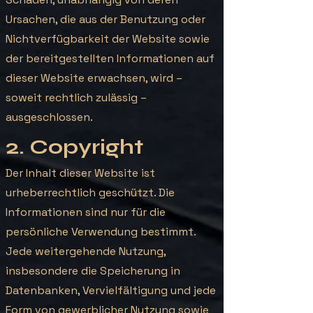
Ursachen, die aus der Benutzung oder
Nichtverfügbarkeit der Website sowie
der bereitgestellten Informationen auf
dieser Website erwachsen, wird –
soweit rechtlich zulässig –
ausgeschlossen.
2. Copyright
Der Inhalt dieser Website ist
urheberrechtlich geschützt. Die
Informationen sind nur für die
persönliche Verwendung bestimmt.
Jede weitergehende Nutzung,
insbesondere die Speicherung in
Datenbanken, Vervielfältigung und jede
Form von gewerblicher Nutzung sowie