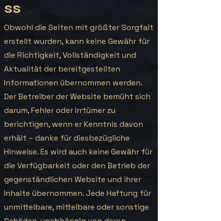
ss
Obwohl die Seiten mit größter Sorgfalt
erstellt wurden, kann keine Gewähr für
die Richtigkeit, Vollständigkeit und
Aktualität der bereitgestellten
Informationen übernommen werden.
Der Betreiber der Website bemüht sich
darum, Fehler oder Irrtümer zu
berichtigen, wenn er Kenntnis davon
erhält – danke für diesbezügliche
Hinweise. Es wird auch keine Gewähr für
die Verfügbarkeit oder den Betrieb der
gegenständlichen Website und ihrer
Inhalte übernommen. Jede Haftung für
unmittelbare, mittelbare oder sonstige
Schäden, unabhängig von deren