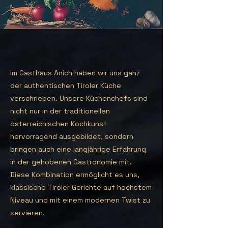
Im Gasthaus Anich haben wir uns ganz
der authentischen Tiroler Küche
verschrieben. Unsere Küchenchefs sind
nicht nur in der traditionellen
österreichischen Kochkunst
hervorragend ausgebildet, sondern
bringen auch eine langjährige Erfahrung
in der gehobenen Gastronomie mit.
Diese Kombination ermöglicht es uns,
klassische Tiroler Gerichte auf höchstem
Niveau und mit einem modernen Twist zu
servieren.