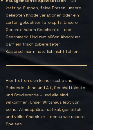
Hausgemachte Spezialitäten
– Ob
kräftige Suppen, feine Braten, unsere
beliebten Knödelvariationen oder ein
zarter, gekochter Tafelspitz: Unsere
Gerichte haben Geschichte – und
Geschmack. Und zum süßen Abschluss
darf ein frisch zubereiteter
Kaiserschmarrn natürlich nicht fehlen.
Hier treffen sich Einheimische und
Reisende, Jung und Alt, Geschäftsleute
und Studierende – und alle sind
willkommen. Unser Wirtshaus lebt von
seiner Atmosphäre: rustikal, gemütlich
und voller Charakter – genau wie unsere
Speisen.