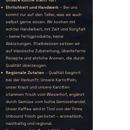
Unsere Küche steht für:
Ehrlichkeit und Handwerk
– Bei uns
kommt nur auf den Teller, was wir auch
selbst gerne essen. Wir kochen mit
echter Handarbeit, mit Zeit und Sorgfalt
– keine Fertigprodukte, keine
Abkürzungen. Stattdessen setzen wir
auf klassische Zubereitung, überlieferte
Rezepte und ehrliche Aromen, die durch
Qualität überzeugen.
Regionale Zutaten
– Qualität beginnt
bei der Herkunft: Unsere Kartoffeln,
unser Kraut und unsere Karotten
stammen frisch vom Wieserhof, ergänzt
durch Gemüse vom Ischia Gemüsehandel.
Unser Kaffee wird in Tirol von der Firma
Unbound frisch geröstet – aromatisch,
nachhaltig und regional.