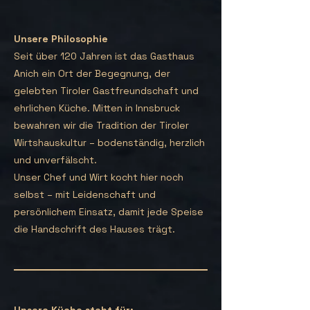
Unsere Philosophie
Seit über 120 Jahren ist das Gasthaus
Anich ein Ort der Begegnung, der
gelebten Tiroler Gastfreundschaft und
ehrlichen Küche. Mitten in Innsbruck
bewahren wir die Tradition der Tiroler
Wirtshauskultur – bodenständig, herzlich
und unverfälscht.
Unser Chef und Wirt kocht hier noch
selbst – mit Leidenschaft und
persönlichem Einsatz, damit jede Speise
die Handschrift des Hauses trägt.